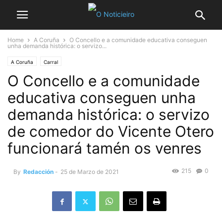
Home
A Coruña
O Concello e a comunidade educativa conseguen
unha demanda histórica: o servizo...
A Coruña
Carral
O Concello e a comunidade
educativa conseguen unha
demanda histórica: o servizo
de comedor do Vicente Otero
funcionará tamén os venres
215
0
By
Redacción
-
25 de Marzo de 2021