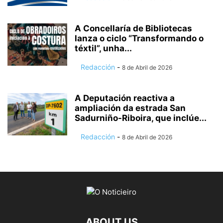
A Concellaría de Bibliotecas
lanza o ciclo “Transformando o
téxtil”, unha...
Redacción
-
8 de Abril de 2026
A Deputación reactiva a
ampliación da estrada San
Sadurniño-Riboira, que inclúe...
Redacción
-
8 de Abril de 2026
ABOUT US