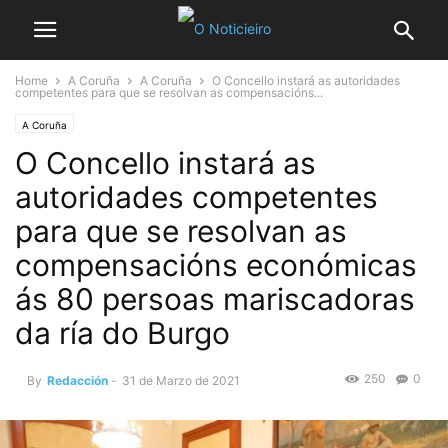
Home
A Coruña
A Coruña
O Concello instará as autoridades
competentes para que se resolvan as compensacións...
A Coruña
O Concello instará as
autoridades competentes
para que se resolvan as
compensacións económicas
ás 80 persoas mariscadoras
da ría do Burgo
250
0
By
Redacción
-
31 de Marzo de 2021