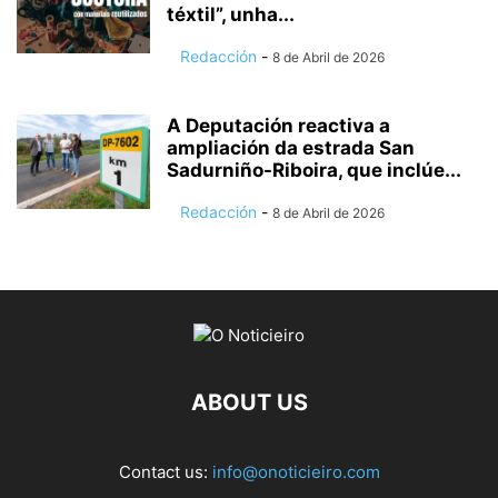
téxtil”, unha...
Redacción
-
8 de Abril de 2026
A Deputación reactiva a
ampliación da estrada San
Sadurniño-Riboira, que inclúe...
Redacción
-
8 de Abril de 2026
ABOUT US
Contact us:
info@onoticieiro.com