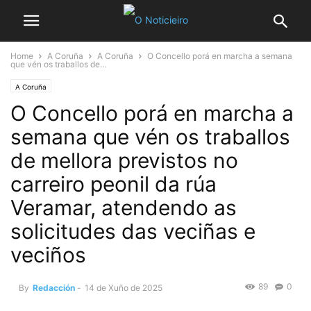
Home
A Coruña
A Coruña
O Concello porá en marcha a semana
que vén os traballos de...
A Coruña
O Concello porá en marcha a
semana que vén os traballos
de mellora previstos no
carreiro peonil da rúa
Veramar, atendendo as
solicitudes das veciñas e
veciños
89
0
By
Redacción
-
14 de Xuño de 2025