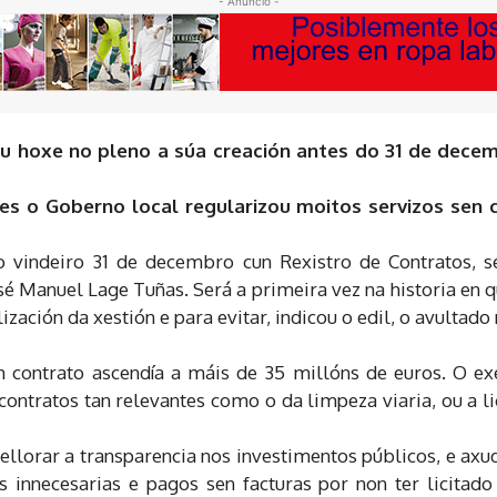
- Anuncio -
ou hoxe no pleno a súa creación antes do 31 de decemb
s o Goberno local regularizou moitos servizos sen c
o vindeiro 31 de decembro cun Rexistro de Contratos, s
sé Manuel Lage Tuñas. Será a primeira vez na historia en 
ización da xestión e para evitar, indicou o edil, o avultad
en contrato ascendía a máis de 35 millóns de euros. O ex
ontratos tan relevantes como o da limpeza viaria, ou a li
ellorar a transparencia nos investimentos públicos, e ax
s innecesarias e pagos sen facturas por non ter licitad