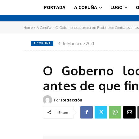
PORTADA
A CORUÑA
LUGO
O
Home
A Coruña
O Goberno local creará un Rexistro de Contratos antes d
4 de Marzo de 2021
A CORUÑA
O Goberno loc
antes de que fin
Por
Redacción
Share