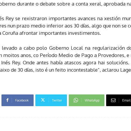
Goberno durante o debate sobre a conta xeral, aprobada na
 Rey se rexistraron importantes avances na xestión muni
s nun prazo medio inferior aos 30 días, algo que non se 
a Coruña afrontar importantes investimentos.
levado a cabo polo Goberno Local na regularización do
en moitos anos, co Período Medio de Pago a Provedores, e 
 Inés Rey. Onde antes había atascos agora hai solucións.
o de 30 días, isto é un feito incontestable”, aclarou Lage
Facebook
Twitter
WhatsApp
Email