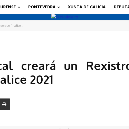
URENSE
PONTEVEDRA
XUNTA DE GALICIA
DEPUT
e que finalice...
al creará un Rexistr
alice 2021