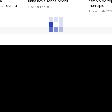
 a
unha nova senda peonil
cambio de to
 a costura
municipio
8 de Abril de 2026
8 de Abril de 202