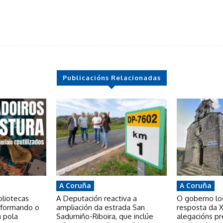
Publicacións Relacionadas
A Coruña
A Coruña
bliotecas
A Deputación reactiva a
O goberno loca
nsformando o
ampliación da estrada San
resposta da X
a pola
Sadurniño-Riboira, que inclúe
alegacións p