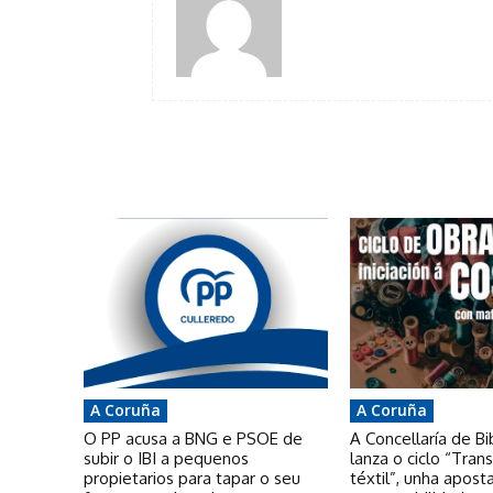
A Coruña
A Coruña
O PP acusa a BNG e PSOE de
A Concellaría de Bi
subir o IBI a pequenos
lanza o ciclo “Tra
propietarios para tapar o seu
téxtil”, unha apost