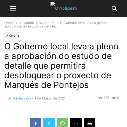
Home
A Coruña
A Coruña
O Goberno local leva a pleno a
aprobación do estudo de detalle...
A Coruña
O Goberno local leva a pleno
a aprobación do estudo de
detalle que permitirá
desbloquear o proxecto de
Marqués de Pontejos
251
0
By
Redacción
-
1 de Marzo de 2021