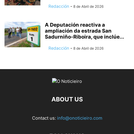
Redacción
-
8 de Abril de 2026
A Deputación reactiva a
ampliación da estrada San
Sadurniño-Riboira, que inclúe...
Redacción
-
8 de Abril de 2026
ABOUT US
Contact us:
info@onoticieiro.com