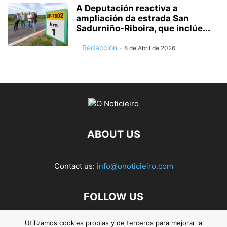
A Deputación reactiva a
ampliación da estrada San
Sadurniño-Riboira, que inclúe...
Redacción
-
8 de Abril de 2026
ABOUT US
Contact us:
info@onoticieiro.com
FOLLOW US
Utilizamos cookies propias y de terceros para mejorar la