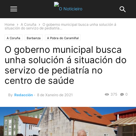
Home
A Coruña
O goberno municipal busca unha solución á
situación do servizo de pediatría...
A Coruña
Barbanza
A Pobra do Caramiñal
O goberno municipal busca
unha solución á situación do
servizo de pediatría no
centro de saúde
375
0
By
Redacción
-
8 de Xaneiro de 2021