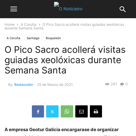
Home
A Coruña
O Pico Sacro acollerá visitas guiadas xeolóxicas
durante Semana Santa
A Coruña
Santiago
Boqueixón
O Pico Sacro acollerá visitas
guiadas xeolóxicas durante
Semana Santa
241
0
By
Redacción
-
25 de Marzo de 2021
A empresa Geotur Galicia encargarase de organizar