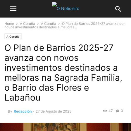
Home
A Coruña
A Coruña
O Plan de Barrios 2025-27 avanza con
novos investimentos destinados a melloras...
A Coruña
O Plan de Barrios 2025-27
avanza con novos
investimentos destinados a
melloras na Sagrada Familia,
o Barrio das Flores e
Labañou
47
0
By
Redacción
-
27 de Agosto de 2025