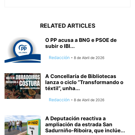
RELATED ARTICLES
O PP acusa a BNG e PSOE de
subir o IBI...
Redacción
-
8 de Abril de 2026
A Concellaría de Bibliotecas
lanza o ciclo “Transformando o
téxtil”, unha...
Redacción
-
8 de Abril de 2026
A Deputación reactiva a
ampliación da estrada San
Sadurniño-Riboira, que inclúe...