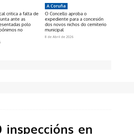
A Coruña
l critica a falta de
O Concello aproba o
unta ante as
expediente para a concesión
resentadas polo
dos novos nichos do cemiterio
pónimos no
municipal
8 de Abril de 2026
6