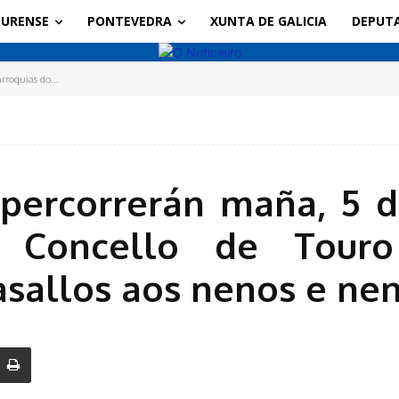
URENSE
PONTEVEDRA
XUNTA DE GALICIA
DEPUT
rroquias do...
percorrerán maña, 5 de
 Concello de Touro
sallos aos nenos e ne