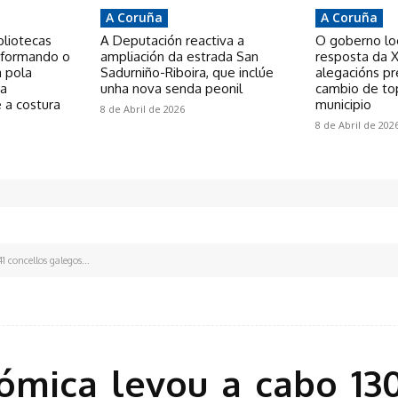
A Coruña
A Coruña
bliotecas
A Deputación reactiva a
O goberno loca
nsformando o
ampliación da estrada San
resposta da X
a pola
Sadurniño-Riboira, que inclúe
alegacións p
 a
unha nova senda peonil
cambio de to
 a costura
municipio
8 de Abril de 2026
8 de Abril de 202