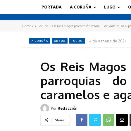
PORTADA
A CORUÑA
LUGO
O
Home
A Coruña
Os Reis Magos percorrerán maña, 5 de xaneiro, as 19 pa
4 de Xaneiro de 2021
A CORUÑA
ARZÚA
TOURO
Os Reis Magos 
parroquias do
caramelos e aga
Por
Redacción
Share