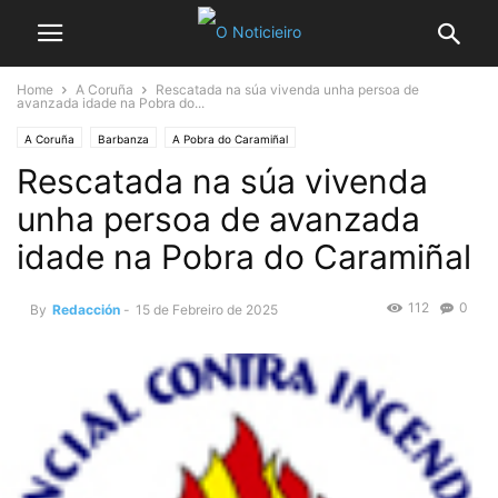
Home
A Coruña
Rescatada na súa vivenda unha persoa de
avanzada idade na Pobra do...
A Coruña
Barbanza
A Pobra do Caramiñal
Rescatada na súa vivenda
unha persoa de avanzada
idade na Pobra do Caramiñal
112
0
By
Redacción
-
15 de Febreiro de 2025