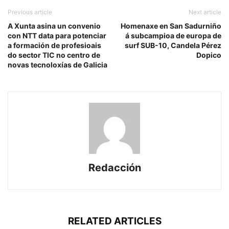
Previous article
Next article
A Xunta asina un convenio
Homenaxe en San Sadurniño
con NTT data para potenciar
á subcampioa de europa de
a formación de profesioais
surf SUB-10, Candela Pérez
do sector TIC no centro de
Dopico
novas tecnoloxías de Galicia
Redacción
RELATED ARTICLES