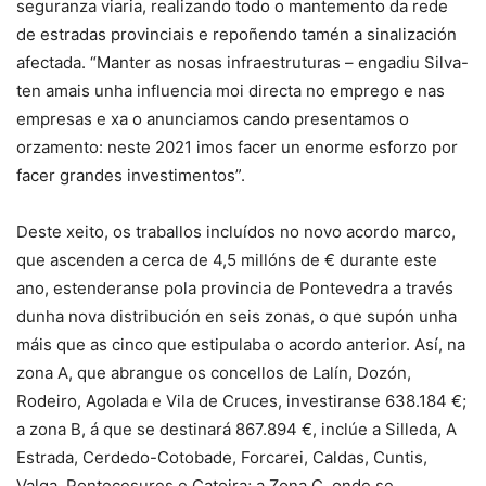
seguranza viaria, realizando todo o mantemento da rede
de estradas provinciais e repoñendo tamén a sinalización
afectada. “Manter as nosas infraestruturas – engadiu Silva-
ten amais unha influencia moi directa no emprego e nas
empresas e xa o anunciamos cando presentamos o
orzamento: neste 2021 imos facer un enorme esforzo por
facer grandes investimentos”.
Deste xeito, os traballos incluídos no novo acordo marco,
que ascenden a cerca de 4,5 millóns de € durante este
ano, estenderanse pola provincia de Pontevedra a través
dunha nova distribución en seis zonas, o que supón unha
máis que as cinco que estipulaba o acordo anterior. Así, na
zona A, que abrangue os concellos de Lalín, Dozón,
Rodeiro, Agolada e Vila de Cruces, investiranse 638.184 €;
a zona B, á que se destinará 867.894 €, inclúe a Silleda, A
Estrada, Cerdedo-Cotobade, Forcarei, Caldas, Cuntis,
Valga, Pontecesures e Catoira; a Zona C, onde se