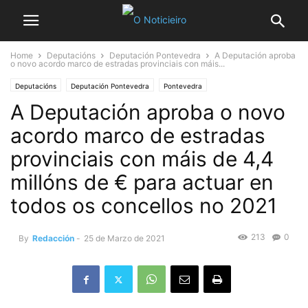
Home
Deputacións
Deputación Pontevedra
A Deputación aproba
o novo acordo marco de estradas provinciais con máis...
Deputacións
Deputación Pontevedra
Pontevedra
A Deputación aproba o novo
acordo marco de estradas
provinciais con máis de 4,4
millóns de € para actuar en
todos os concellos no 2021
213
0
By
Redacción
-
25 de Marzo de 2021