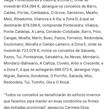
investirán 634.094 €, abrangue os concellos de Barro,
Caldas, Portas, Cambados, O Grove, Sanxenxo, Meaño,
Meis, Ribadumia, Vilanova e A Illa; a Zona D, á que se
destinarán 878.598 €, comprende Pontevedra, Vilaboa,
Ponte Caldelas, A Lama, Cerdedo-Cotobade, Barro, Poio,
Cangas, Moaña, Marín, Bueu, Pazos, Fornelos, Redondela,
Soutomaior, Moraña e Campo Lameiro; a Zona E, onde se
investirán 723.076 €, inclúe os concellos de Salceda,
Pazos, Tui, Ponteareas, Salvaterra, As Neves, Mondariz,
Mondariz-Balneario, A Cañiza, Covelo, Arbo e Crecente; e
a Zona F, á que se achegarán 689.073 €, abrangue Vigo,
Nigrán, Baiona, Gondomar, O Porriño, Salceda, Mos,
Redondela, Tui, Tomiño, Oia e O Rosal.
“Todos os concellos se beneficiarán do esforzo inversor
que facemos para manter en boas condicións os firmes
das estradas provinciais” asegurou Carmela Silva.