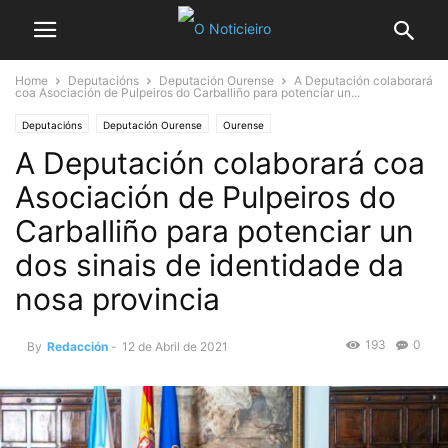
Home
Deputacións
Deputación Ourense
A Deputación colaborará
coa Asociación de Pulpeiros do Carballiño para potenciar un...
Deputacións
Deputación Ourense
Ourense
A Deputación colaborará coa
Asociación de Pulpeiros do
Carballiño para potenciar un
dos sinais de identidade da
nosa provincia
193
0
By
Redacción
-
12 de Abril de 2021