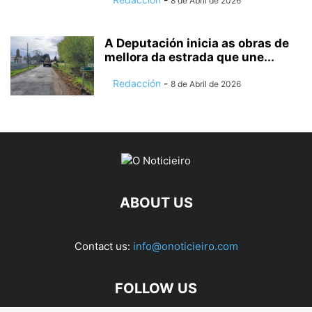
8 de Abril de 2026
A Deputación inicia as obras de
mellora da estrada que une...
Redacción
-
8 de Abril de 2026
ABOUT US
Contact us:
info@onoticieiro.com
FOLLOW US