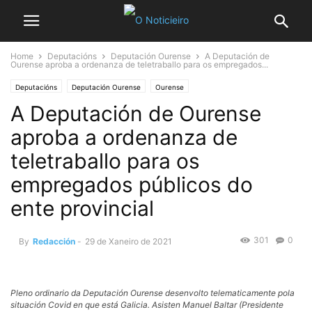
Home
Deputacións
Deputación Ourense
A Deputación de
Ourense aproba a ordenanza de teletraballo para os empregados...
Deputacións
Deputación Ourense
Ourense
A Deputación de Ourense
aproba a ordenanza de
teletraballo para os
empregados públicos do
ente provincial
301
0
By
Redacción
-
29 de Xaneiro de 2021
Pleno ordinario da Deputación Ourense desenvolto telematicamente pola
situación Covid en que está Galicia. Asisten Manuel Baltar (Presidente