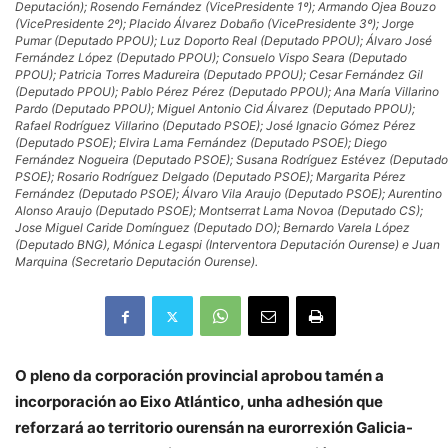
Deputación); Rosendo Fernández (VicePresidente 1º); Armando Ojea Bouzo
(VicePresidente 2º); Placido Álvarez Dobaño (VicePresidente 3º); Jorge
Pumar (Deputado PPOU); Luz Doporto Real (Deputado PPOU); Álvaro José
Fernández López (Deputado PPOU); Consuelo Vispo Seara (Deputado
PPOU); Patricia Torres Madureira (Deputado PPOU); Cesar Fernández Gil
(Deputado PPOU); Pablo Pérez Pérez (Deputado PPOU); Ana María Villarino
Pardo (Deputado PPOU); Miguel Antonio Cid Álvarez (Deputado PPOU);
Rafael Rodríguez Villarino (Deputado PSOE); José Ignacio Gómez Pérez
(Deputado PSOE); Elvira Lama Fernández (Deputado PSOE); Diego
Fernández Nogueira (Deputado PSOE); Susana Rodríguez Estévez (Deputado
PSOE); Rosario Rodríguez Delgado (Deputado PSOE); Margarita Pérez
Fernández (Deputado PSOE); Álvaro Vila Araujo (Deputado PSOE); Aurentino
Alonso Araujo (Deputado PSOE); Montserrat Lama Novoa (Deputado CS);
Jose Miguel Caride Domínguez (Deputado DO); Bernardo Varela López
(Deputado BNG), Mónica Legaspi (Interventora Deputación Ourense) e Juan
Marquina (Secretario Deputación Ourense).
O pleno da corporación provincial aprobou tamén a
incorporación ao Eixo Atlántico, unha adhesión que
reforzará ao territorio ourensán na eurorrexión Galicia-