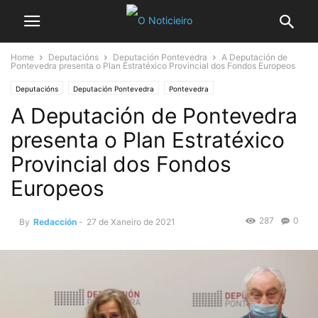
Home
Deputacións
Deputación Pontevedra
A Deputación de
Pontevedra presenta o Plan Estratéxico Provincial dos Fondos Europeos
Deputacións
Deputación Pontevedra
Pontevedra
A Deputación de Pontevedra
presenta o Plan Estratéxico
Provincial dos Fondos
Europeos
287
0
By
Redacción
-
27 de Xaneiro de 2021