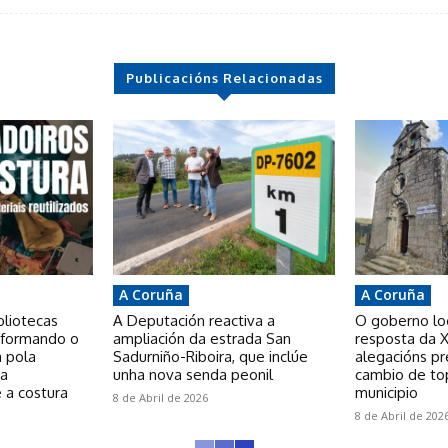
Publicacións Relacionadas
A Coruña
A Coruña
bliotecas
A Deputación reactiva a
O goberno loca
nsformando o
ampliación da estrada San
resposta da X
a pola
Sadurniño-Riboira, que inclúe
alegacións p
 a
unha nova senda peonil
cambio de to
 a costura
municipio
8 de Abril de 2026
8 de Abril de 202