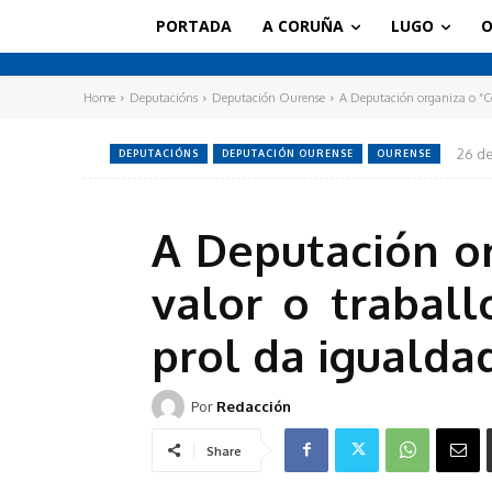
PORTADA
A CORUÑA
LUGO
O
Home
Deputacións
Deputación Ourense
A Deputación organiza o “Co
26 de
DEPUTACIÓNS
DEPUTACIÓN OURENSE
OURENSE
A Deputación o
valor o traball
prol da iguald
Por
Redacción
Share