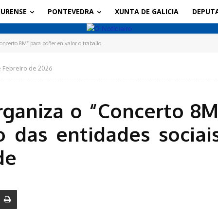
URENSE
PONTEVEDRA
XUNTA DE GALICIA
DEPUT
ncerto 8M” para poñer en valor o traballo...
 Febreiro de 2026
rganiza o “Concerto 8M
o das entidades sociai
ade