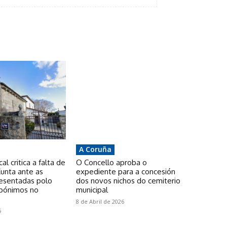
A Coruña
l critica a falta de
O Concello aproba o
unta ante as
expediente para a concesión
resentadas polo
dos novos nichos do cemiterio
pónimos no
municipal
8 de Abril de 2026
6