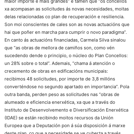
maior importe e máis grandes” e tamén que “os concellos
xa acompasan as solicitudes ás novas necesidades, moitas
delas relacionadas co plan de recuperación e resiliencia.
Son moi conscientes de cales son as novas actuacións que
hai que poñer en marcha para cumprir o novo paradigma”.
En canto ás actuacións financiadas, Carmela Silva sinalou
que “as obras de mellora de camiños son, como vén
sucedendo dende o principio, o núcleo do Plan Concellos:
un 28% sobre o total”. Ademais, “chama á atención o
crecemento de obras en edificacións municipais:
recibimos 48 solicitudes, por importe de 3,8 millóns
converténdose no segundo apartado en importancia”. Pola
outra banda, perden peso as solicitudes nas “obras de
alumeado e eficiencia enerxética, xa que a través do
Instituto de Desenvolvemento e Diversificación Enerxética
(IDAE) se están recibindo moitos recursos da Unión
Europea que a Deputación pon á súa disposición á marxe
deste plan, co que a necesidade se ve cuberta a través