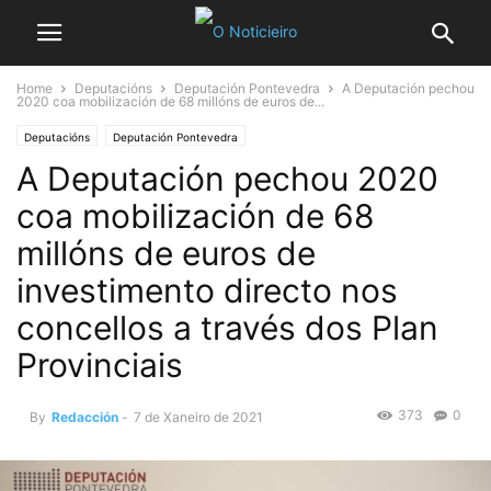
Home
Deputacións
Deputación Pontevedra
A Deputación pechou
2020 coa mobilización de 68 millóns de euros de...
Deputacións
Deputación Pontevedra
A Deputación pechou 2020
coa mobilización de 68
millóns de euros de
investimento directo nos
concellos a través dos Plan
Provinciais
373
0
By
Redacción
-
7 de Xaneiro de 2021