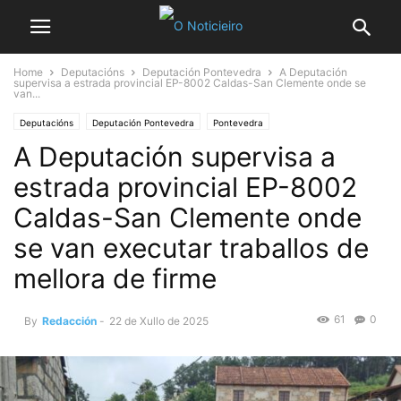
Home
Deputacións
Deputación Pontevedra
A Deputación
supervisa a estrada provincial EP-8002 Caldas-San Clemente onde se
van...
Deputacións
Deputación Pontevedra
Pontevedra
A Deputación supervisa a
estrada provincial EP-8002
Caldas-San Clemente onde
se van executar traballos de
mellora de firme
61
0
By
Redacción
-
22 de Xullo de 2025