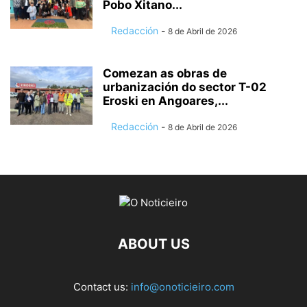
Pobo Xitano...
Redacción
-
8 de Abril de 2026
Comezan as obras de
urbanización do sector T-02
Eroski en Angoares,...
Redacción
-
8 de Abril de 2026
ABOUT US
Contact us:
info@onoticieiro.com