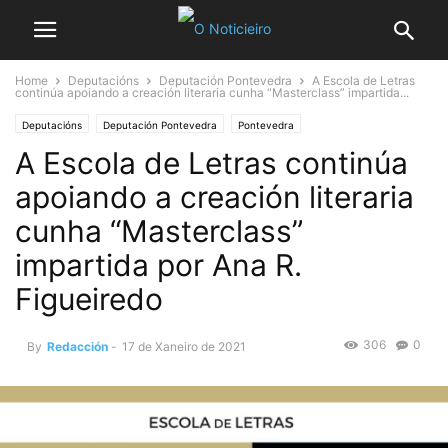
Home
Deputacións
Deputación Pontevedra
A Escola de Letras
continúa apoiando a creación literaria cunha “Masterclass” impartida...
Deputacións
Deputación Pontevedra
Pontevedra
A Escola de Letras continúa
apoiando a creación literaria
cunha “Masterclass”
impartida por Ana R.
Figueiredo
306
0
By
Redacción
-
17 de Xaneiro de 2021