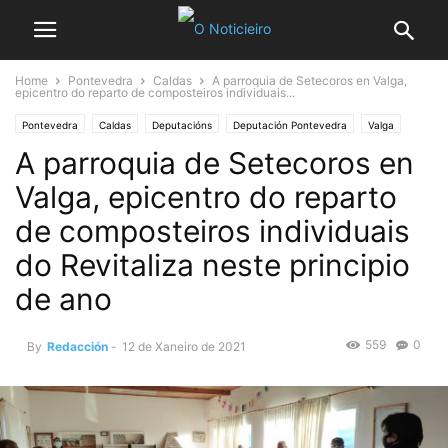
Home
Pontevedra
Caldas
A parroquia de Setecoros en Valga,
epicentro do reparto de composteiros individuais...
Pontevedra
Caldas
Deputacións
Deputación Pontevedra
Valga
A parroquia de Setecoros en
Valga, epicentro do reparto
de composteiros individuais
do Revitaliza neste principio
de ano
559
0
By
Redacción
-
12 de Xaneiro de 2021