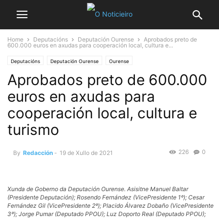
Home
Deputacións
Deputación Ourense
Aprobados preto de
600.000 euros en axudas para cooperación local, cultura e...
Deputacións
Deputación Ourense
Ourense
Aprobados preto de 600.000
euros en axudas para
cooperación local, cultura e
turismo
226
0
By
Redacción
-
19 de Xullo de 2021
Xunda de Goberno da Deputación Ourense. Asisitne Manuel Baltar
(Presidente Deputación); Rosendo Fernández (VicePresidente 1º); Cesar
Fernández Gil (VicePresidente 2º); Placido Álvarez Dobaño (VicePresidente
3º); Jorge Pumar (Deputado PPOU); Luz Doporto Real (Deputado PPOU);