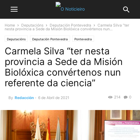
Home
Deputacións
Deputación Pontevedra
Carmela Silva “ter
nesta provincia a Sede da Misión Biolóxica convértenos nun...
Deputacións
Deputación Pontevedra
Pontevedra
Carmela Silva “ter nesta
provincia a Sede da Misión
Biolóxica convértenos nun
referente da ciencia”
214
0
By
Redacción
-
6 de Abril de 2021