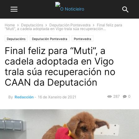
Home
Deputacións
Deputación Pontevedra
Final feliz para
“Muti”, a cadela adoptada en Vigo trala súa recuperación...
Deputacións
Deputación Pontevedra
Pontevedra
Final feliz para “Muti”, a
cadela adoptada en Vigo
trala súa recuperación no
CAAN da Deputación
287
0
By
Redacción
-
16 de Xaneiro de 2021