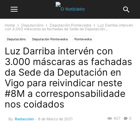
Home
Deputacións
Deputación Pontevedra
Luz Darriba intervén
con 3.000 máscaras as fachadas da Sede da Deputación...
Deputacións
Deputación Pontevedra
Pontevedra
Luz Darriba intervén con
3.000 máscaras as fachadas
da Sede da Deputación en
Vigo para reivindicar neste
#8M a corresponsabilidade
nos coidados
407
0
By
Redacción
-
8 de Marzo de 2021