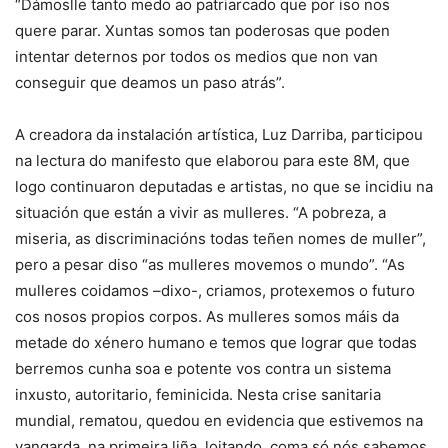
“Dámoslle tanto medo ao patriarcado que por iso nos
quere parar. Xuntas somos tan poderosas que poden
intentar deternos por todos os medios que non van
conseguir que deamos un paso atrás”.
A creadora da instalación artística, Luz Darriba, participou
na lectura do manifesto que elaborou para este 8M, que
logo continuaron deputadas e artistas, no que se incidiu na
situación que están a vivir as mulleres. “A pobreza, a
miseria, as discriminacións todas teñen nomes de muller”,
pero a pesar diso “as mulleres movemos o mundo”. “As
mulleres coidamos –dixo-, criamos, protexemos o futuro
cos nosos propios corpos. As mulleres somos máis da
metade do xénero humano e temos que lograr que todas
berremos cunha soa e potente vos contra un sistema
inxusto, autoritario, feminicida. Nesta crise sanitaria
mundial, rematou, quedou en evidencia que estivemos na
vangarda, na primeira liña, loitando, coma só nós sabemos