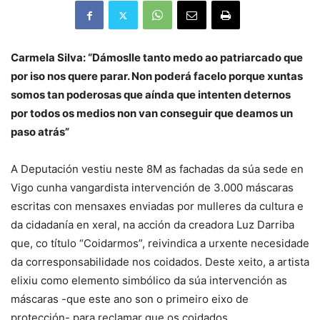
Carmela Silva: “Dámoslle tanto medo ao patriarcado que
por iso nos quere parar. Non poderá facelo porque xuntas
somos tan poderosas que aínda que intenten deternos
por todos os medios non van conseguir que deamos un
paso atrás”
A Deputación vestiu neste 8M as fachadas da súa sede en
Vigo cunha vangardista intervención de 3.000 máscaras
escritas con mensaxes enviadas por mulleres da cultura e
da cidadanía en xeral, na acción da creadora Luz Darriba
que, co título “Coidarmos”, reivindica a urxente necesidade
da corresponsabilidade nos coidados. Deste xeito, a artista
elixiu como elemento simbólico da súa intervención as
máscaras -que este ano son o primeiro eixo de
protección- para reclamar que os coidados,