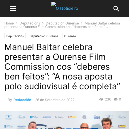
Home
Deputacións
Deputación Ourense
Manuel Baltar celebra
presentar a Ourense Film Commission cos “deberes ben feitos”:...
Deputacións
Deputación Ourense
Ourense
Manuel Baltar celebra
presentar a Ourense Film
Commission cos “deberes
ben feitos”: “A nosa aposta
polo audiovisual é completa”
236
0
By
Redacción
-
26 de Setembro de 2022