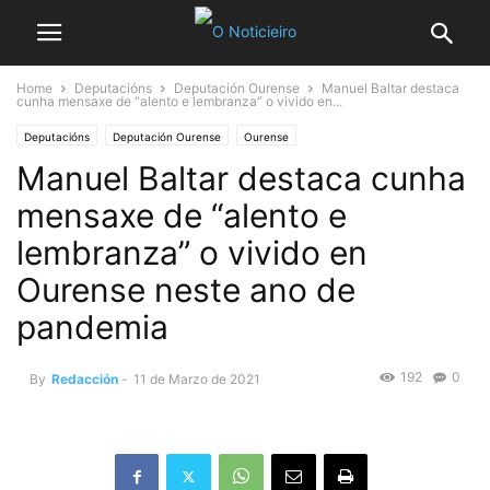
Home
Deputacións
Deputación Ourense
Manuel Baltar destaca
cunha mensaxe de “alento e lembranza” o vivido en...
Deputacións
Deputación Ourense
Ourense
Manuel Baltar destaca cunha
mensaxe de “alento e
lembranza” o vivido en
Ourense neste ano de
pandemia
192
0
By
Redacción
-
11 de Marzo de 2021