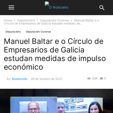
Home
Deputacións
Deputación Ourense
Manuel Baltar e o
Círculo de Empresarios de Galicia estudan medidas de...
Deputacións
Deputación Ourense
Manuel Baltar e o Círculo de
Empresarios de Galicia
estudan medidas de impulso
económico
268
0
By
Redacción
-
28 de Xaneiro de 2021