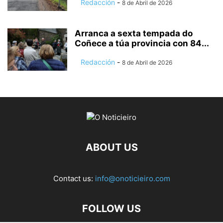
Redacción
-
8 de Abril de 2026
Arranca a sexta tempada do
Coñece a túa provincia con 84...
Redacción
-
8 de Abril de 2026
ABOUT US
Contact us:
info@onoticieiro.com
FOLLOW US