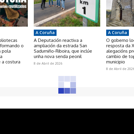
A Coruña
A Coruña
bliotecas
A Deputación reactiva a
O goberno loca
nsformando o
ampliación da estrada San
resposta da X
a pola
Sadurniño-Riboira, que inclúe
alegacións p
 a
unha nova senda peonil
cambio de to
 a costura
municipio
8 de Abril de 2026
8 de Abril de 202