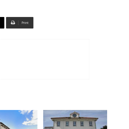
Print