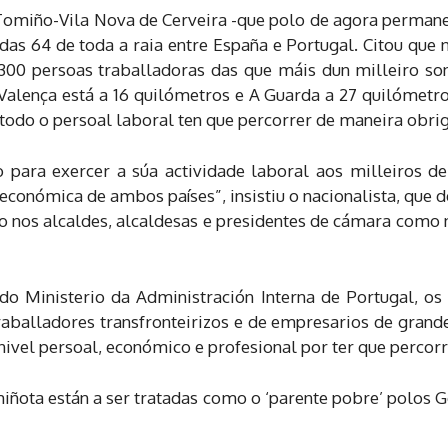
Tomiño-Vila Nova de Cerveira -que polo de agora perman
as 64 de toda a raia entre España e Portugal. Citou que n
300 persoas traballadoras das que máis dun milleiro so
i-Valença está a 16 quilómetros e A Guarda a 27 quilómetr
 todo o persoal laboral ten que percorrer de maneira obrig
 para exercer a súa actividade laboral aos milleiros d
conómica de ambos países”, insistiu o nacionalista, que d
o nos alcaldes, alcaldesas e presidentes de cámara como 
do Ministerio da Administración Interna de Portugal, os 
raballadores transfronteirizos e de empresarios de grand
a nivel persoal, económico e profesional por ter que perco
iñota están a ser tratadas como o ‘parente pobre’ polos G