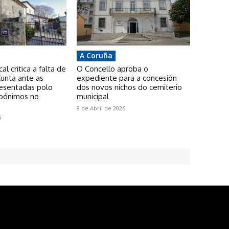
A Coruña
l critica a falta de
O Concello aproba o
unta ante as
expediente para a concesión
resentadas polo
dos novos nichos do cemiterio
pónimos no
municipal
8 de Abril de 2026
6