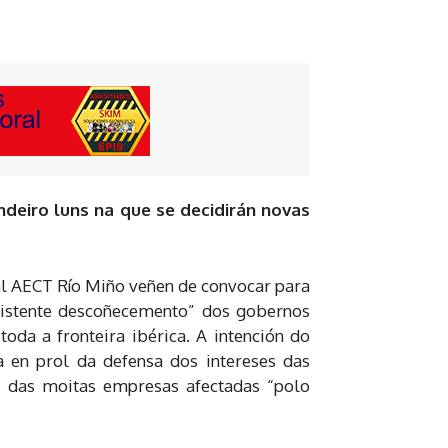
ndeiro luns na que se decidirán novas
l AECT Río Miño veñen de convocar para
ersistente descoñecemento” dos gobernos
oda a fronteira ibérica. A intención do
a en prol da defensa dos intereses das
mo das moitas empresas afectadas “polo