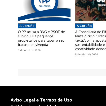
A Coruña
A Coruña
O PP acusa a BNG e PSOE de
A Concellaría de Bi
subir o IBI a pequenos
lanza o ciclo “Tra
propietarios para tapar o seu
téxtil”, unha apost
fracaso en vivenda
sustentabilidade e
creatividade dende
8 de Abril de 2026
8 de Abril de 2026
Aviso Legal e Termos de Uso