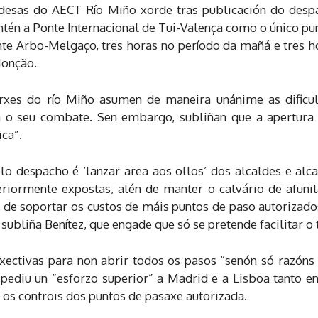
aldesas do AECT Río Miño xorde tras publicación do desp
tén a Ponte Internacional de Tui-Valença como o único pun
nte Arbo-Melgaço, tres horas no período da mañá e tres h
Monção.
xes do río Miño asumen de maneira unánime as dificult
a o seu combate. Sen embargo, subliñan que a apertura
ca”.
o despacho é ‘lanzar area aos ollos’ dos alcaldes e alc
teriormente expostas, alén de manter o calvário de afuni
o de soportar os custos de máis puntos de paso autorizado
subliña Benítez, que engade que só se pretende facilitar o 
xectivas para non abrir todos os pasos “senón só razón
pediu un “esforzo superior” a Madrid e a Lisboa tanto e
os controis dos puntos de pasaxe autorizada.