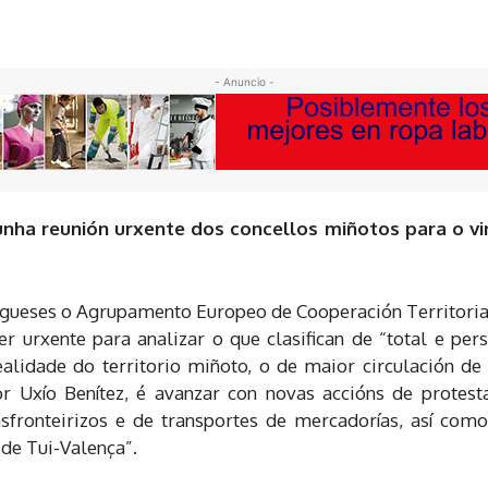
- Anuncio -
unha reunión urxente dos concellos miñotos para o vi
ugueses o Agrupamento Europeo de Cooperación Territoria
er urxente para analizar o que clasifican de “total e p
alidade do territorio miñoto, o de maior circulación de t
or Uxío Benítez, é avanzar con novas accións de protest
nsfronteirizos e de transportes de mercadorías, así co
 de Tui-Valença”.