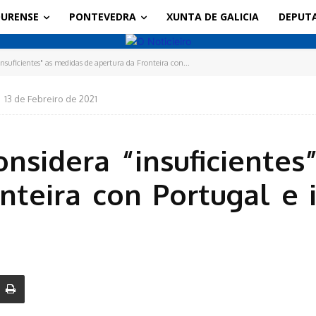
URENSE
PONTEVEDRA
XUNTA DE GALICIA
DEPUT
suficientes" as medidas de apertura da Fronteira con...
13 de Febreiro de 2021
nsidera “insuficientes
nteira con Portugal e