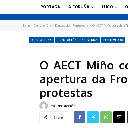
PORTADA
A CORUÑA
LUGO
O
Home
Deputacións
Deputación Pontevedra
O AECT Miño considera "in
DEPUTACIÓNS
DEPUTACIÓN PONTEVEDRA
PONTEVEDRA
O AECT Miño co
apertura da Fro
protestas
Por
Redacción
Share