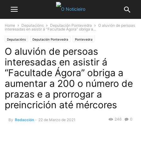
Home
Deputacións
Deputación Pontevedra
O aluvión de persoas
interesadas en asistir á “Facultade Ágora” obriga a...
Deputacións
Deputación Pontevedra
Pontevedra
O aluvión de persoas
interesadas en asistir á
“Facultade Ágora” obriga a
aumentar a 200 o número de
prazas e a prorrogar a
preincrición até mércores
246
0
By
Redacción
-
22 de Marzo de 2021