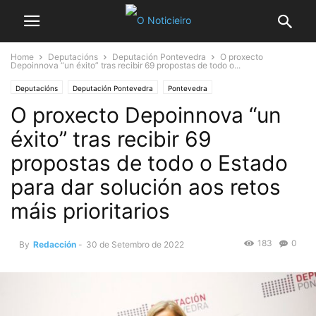
Home
Deputacións
Deputación Pontevedra
O proxecto
Depoinnova “un éxito” tras recibir 69 propostas de todo o...
Deputacións
Deputación Pontevedra
Pontevedra
O proxecto Depoinnova “un
éxito” tras recibir 69
propostas de todo o Estado
para dar solución aos retos
máis prioritarios
183
0
By
Redacción
-
30 de Setembro de 2022