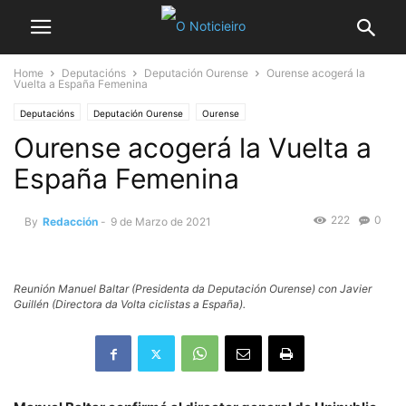
Home
Deputacións
Deputación Ourense
Ourense acogerá la
Vuelta a España Femenina
Deputacións
Deputación Ourense
Ourense
Ourense acogerá la Vuelta a
España Femenina
222
0
By
Redacción
-
9 de Marzo de 2021
Reunión Manuel Baltar (Presidenta da Deputación Ourense) con Javier
Guillén (Directora da Volta ciclistas a España).