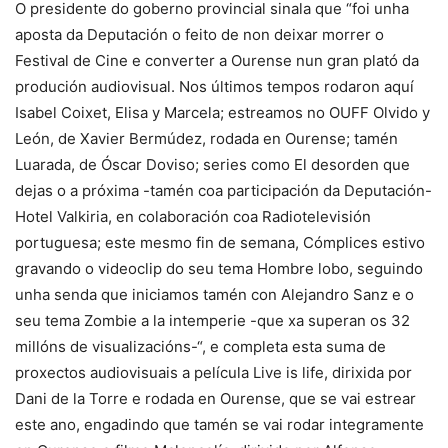
O presidente do goberno provincial sinala que “foi unha
aposta da Deputación o feito de non deixar morrer o
Festival de Cine e converter a Ourense nun gran plató da
produción audiovisual. Nos últimos tempos rodaron aquí
Isabel Coixet, Elisa y Marcela; estreamos no OUFF Olvido y
León, de Xavier Bermúdez, rodada en Ourense; tamén
Luarada, de Óscar Doviso; series como El desorden que
dejas o a próxima -tamén coa participación da Deputación-
Hotel Valkiria, en colaboración coa Radiotelevisión
portuguesa; este mesmo fin de semana, Cómplices estivo
gravando o videoclip do seu tema Hombre lobo, seguindo
unha senda que iniciamos tamén con Alejandro Sanz e o
seu tema Zombie a la intemperie -que xa superan os 32
millóns de visualizacións-“, e completa esta suma de
proxectos audiovisuais a película Live is life, dirixida por
Dani de la Torre e rodada en Ourense, que se vai estrear
este ano, engadindo que tamén se vai rodar integramente