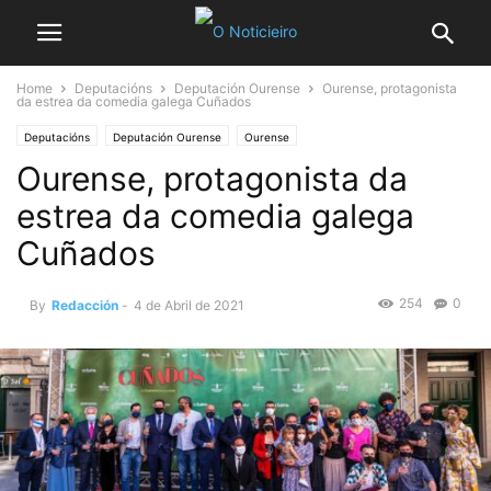
Home
Deputacións
Deputación Ourense
Ourense, protagonista
da estrea da comedia galega Cuñados
Deputacións
Deputación Ourense
Ourense
Ourense, protagonista da
estrea da comedia galega
Cuñados
254
0
By
Redacción
-
4 de Abril de 2021