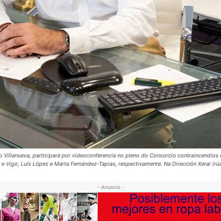
iago Villanueva, participará por videoconferencia no pleno do Consorcio contraincendio
a e Vigo, Luís López e Marta Fernández-Tapias, respectivamente. Na Dirección Xeral (
- Anuncio -