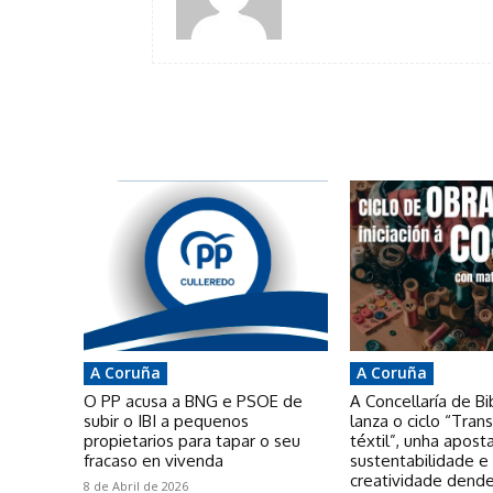
A Coruña
A Coruña
O PP acusa a BNG e PSOE de
A Concellaría de Bi
subir o IBI a pequenos
lanza o ciclo “Tra
propietarios para tapar o seu
téxtil”, unha apost
fracaso en vivenda
sustentabilidade e
creatividade dende
8 de Abril de 2026