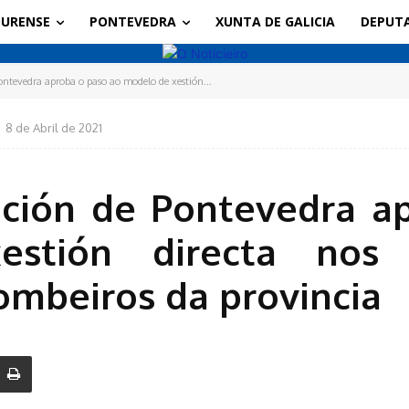
URENSE
PONTEVEDRA
XUNTA DE GALICIA
DEPUT
ntevedra aproba o paso ao modelo de xestión...
8 de Abril de 2021
ción de Pontevedra a
stión directa nos 
ombeiros da provincia