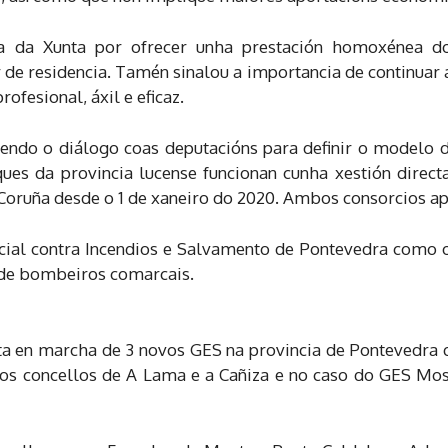
ta da Xunta por ofrecer unha prestación homoxénea d
de residencia. Tamén sinalou a importancia de continuar
ofesional, áxil e eficaz.
endo o diálogo coas deputacións para definir o modelo 
arques da provincia lucense funcionan cunha xestión dire
 Coruña desde o 1 de xaneiro do 2020. Ambos consorcios 
ncial contra Incendios e Salvamento de Pontevedra como 
s de bombeiros comarcais.
a en marcha de 3 novos GES na provincia de Pontevedra q
nos concellos de A Lama e a Cañiza e no caso do GES Mo