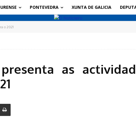
URENSE
PONTEVEDRA
XUNTA DE GALICIA
DEPUT
ra o 2021
 presenta as activid
21