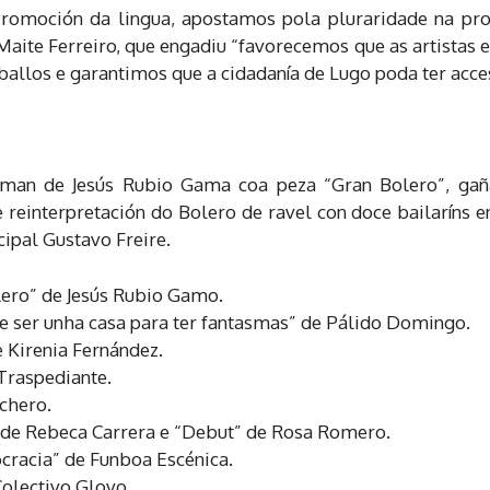
Promoción da lingua, apostamos pola pluraridade na pro
 Maite Ferreiro, que engadiu “favorecemos que as artistas
ballos e garantimos que a cidadanía de Lugo poda ter acces
a man de Jesús Rubio Gama coa peza “Gran Bolero”, g
 reinterpretación do Bolero de ravel con doce bailaríns e
cipal Gustavo Freire.
lero” de Jesús Rubio Gamo.
ue ser unha casa para ter fantasmas” de Pálido Domingo.
e Kirenia Fernández.
 Traspediante.
chero.
” de Rebeca Carrera e “Debut” de Rosa Romero.
cracia” de Funboa Escénica.
Colectivo Glovo.