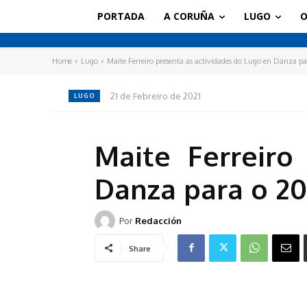
PORTADA
A CORUÑA
LUGO
O
Home
Lugo
Maite Ferreiro presenta as actividades do Lugo en Danza pa
21 de Febreiro de 2021
LUGO
Maite Ferreiro
Danza para o 20
Por
Redacción
Share