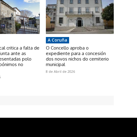
A Coruña
l critica a falta de
O Concello aproba o
unta ante as
expediente para a concesión
resentadas polo
dos novos nichos do cemiterio
pónimos no
municipal
8 de Abril de 2026
6