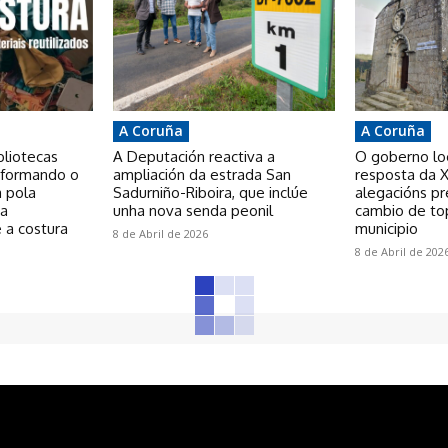
A Coruña
A Coruña
bliotecas
A Deputación reactiva a
O goberno loca
nsformando o
ampliación da estrada San
resposta da X
a pola
Sadurniño-Riboira, que inclúe
alegacións p
 a
unha nova senda peonil
cambio de to
 a costura
municipio
8 de Abril de 2026
8 de Abril de 202