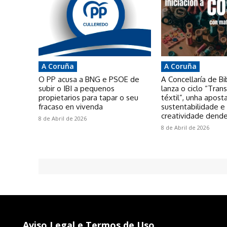
A Coruña
A Coruña
O PP acusa a BNG e PSOE de
A Concellaría de Bi
subir o IBI a pequenos
lanza o ciclo “Tra
propietarios para tapar o seu
téxtil”, unha apost
fracaso en vivenda
sustentabilidade e
creatividade dende
8 de Abril de 2026
8 de Abril de 2026
Aviso Legal e Termos de Uso