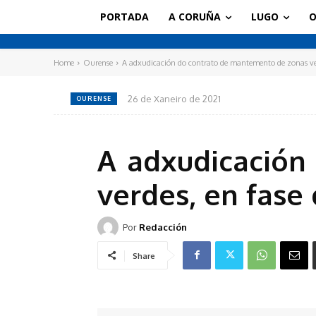
PORTADA
A CORUÑA
LUGO
O
Home
Ourense
A adxudicación do contrato de mantemento de zonas verd
26 de Xaneiro de 2021
OURENSE
A adxudicación
verdes, en fase
Por
Redacción
Share