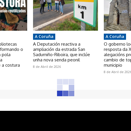
A Coruña
A Coruña
bliotecas
A Deputación reactiva a
O goberno loca
nsformando o
ampliación da estrada San
resposta da X
a pola
Sadurniño-Riboira, que inclúe
alegacións p
 a
unha nova senda peonil
cambio de to
 a costura
municipio
8 de Abril de 2026
8 de Abril de 202