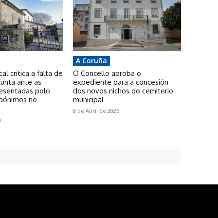
A Coruña
l critica a falta de
O Concello aproba o
unta ante as
expediente para a concesión
resentadas polo
dos novos nichos do cemiterio
pónimos no
municipal
8 de Abril de 2026
6