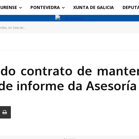
URENSE
PONTEVEDRA
XUNTA DE GALICIA
DEPUT
es, en fase de...
 do contrato de mant
 de informe da Asesoría