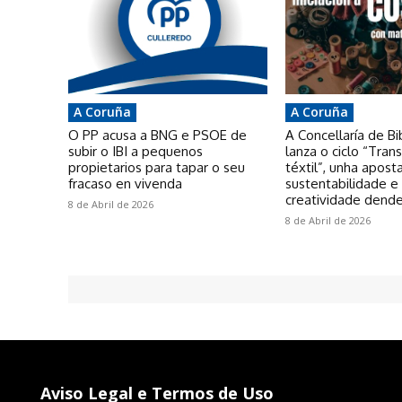
A Coruña
A Coruña
O PP acusa a BNG e PSOE de
A Concellaría de Bi
subir o IBI a pequenos
lanza o ciclo “Tra
propietarios para tapar o seu
téxtil”, unha apost
fracaso en vivenda
sustentabilidade e
creatividade dende
8 de Abril de 2026
8 de Abril de 2026
Aviso Legal e Termos de Uso