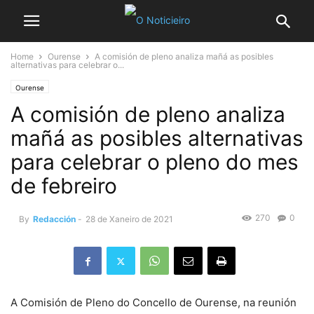
Home
Ourense
A comisión de pleno analiza mañá as posibles
alternativas para celebrar o...
Ourense
A comisión de pleno analiza
mañá as posibles alternativas
para celebrar o pleno do mes
de febreiro
270
0
By
Redacción
-
28 de Xaneiro de 2021
A Comisión de Pleno do Concello de Ourense, na reunión