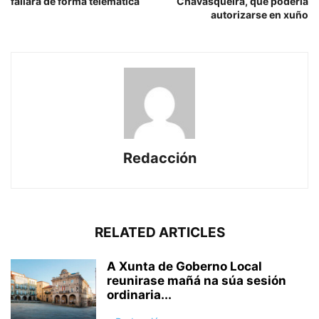
fallará de forma telemática
Chavasqueira, que podería
autorizarse en xuño
Redacción
RELATED ARTICLES
A Xunta de Goberno Local
reunirase mañá na súa sesión
ordinaria...