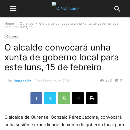
Home
Ourense
O alcalde convocará unha xunta de goberno local
para este luns, 15...
Ourense
O alcalde convocará unha
xunta de goberno local para
este luns, 15 de febreiro
233
0
By
Redacción
-
9 de Febreiro de 2021
O alcalde de Ourense, Gonzalo Pérez Jácome, convocará
unha sesión extraordinaria de xunta de goberno local para