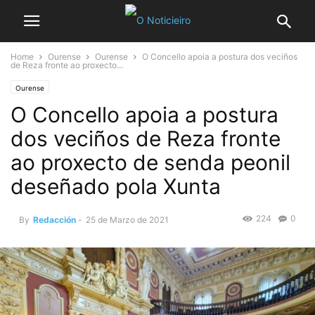
Home
Ourense
Ourense
O Concello apoia a postura dos veciños
de Reza fronte ao proxecto...
Ourense
O Concello apoia a postura
dos veciños de Reza fronte
ao proxecto de senda peonil
deseñado pola Xunta
224
0
By
Redacción
-
25 de Marzo de 2021