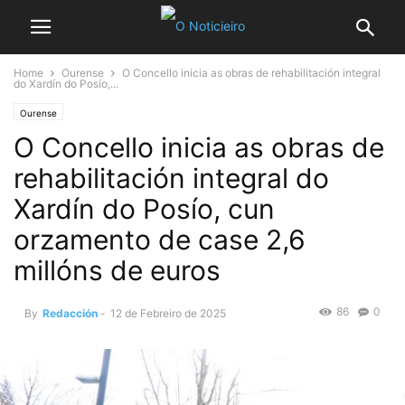
Home
Ourense
O Concello inicia as obras de rehabilitación integral
do Xardín do Posío,...
Ourense
O Concello inicia as obras de
rehabilitación integral do
Xardín do Posío, cun
orzamento de case 2,6
millóns de euros
86
0
By
Redacción
-
12 de Febreiro de 2025