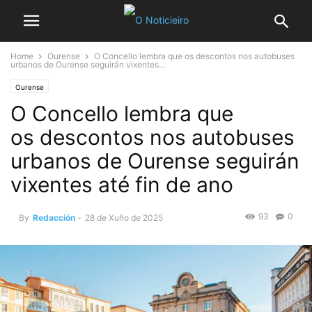
Home
Ourense
O Concello lembra que os descontos nos autobuses
urbanos de Ourense seguirán vixentes...
Ourense
O Concello lembra que
os descontos nos autobuses
urbanos de Ourense seguirán
vixentes até fin de ano
93
0
By
Redacción
-
28 de Xuño de 2025