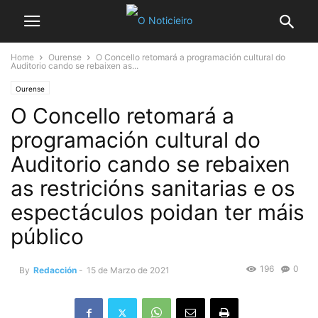
Home
Ourense
O Concello retomará a programación cultural do
Auditorio cando se rebaixen as...
Ourense
O Concello retomará a
programación cultural do
Auditorio cando se rebaixen
as restricións sanitarias e os
espectáculos poidan ter máis
público
196
0
By
Redacción
-
15 de Marzo de 2021