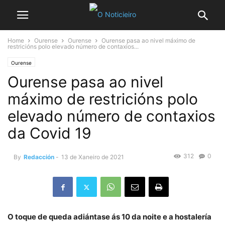
Home
Ourense
Ourense
Ourense pasa ao nivel máximo de
restricións polo elevado número de contaxios...
Ourense
Ourense pasa ao nivel
máximo de restricións polo
elevado número de contaxios
da Covid 19
312
0
By
Redacción
-
13 de Xaneiro de 2021
O toque de queda adiántase ás 10 da noite e a hostalería