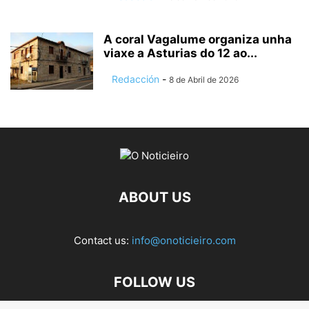
A coral Vagalume organiza unha
viaxe a Asturias do 12 ao...
Redacción
-
8 de Abril de 2026
ABOUT US
Contact us:
info@onoticieiro.com
FOLLOW US