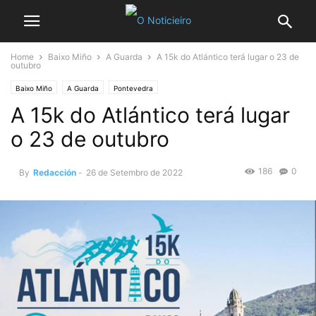
Home
Baixo Miño
A Guarda
A 15k do Atlántico terá lugar o 23 de
outubro
Baixo Miño
A Guarda
Pontevedra
A 15k do Atlántico terá lugar
o 23 de outubro
186
0
By
Redacción
-
26 de Setembro de 2022