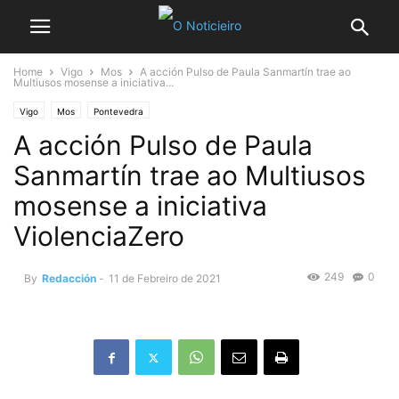
Home
Vigo
Mos
A acción Pulso de Paula Sanmartín trae ao
Multiusos mosense a iniciativa...
Vigo
Mos
Pontevedra
A acción Pulso de Paula
Sanmartín trae ao Multiusos
mosense a iniciativa
ViolenciaZero
249
0
By
Redacción
-
11 de Febreiro de 2021