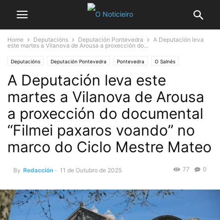
Home
Deputacións
Deputación Pontevedra
A Deputación leva
este martes a Vilanova de Arousa a proxección do...
Deputacións
Deputación Pontevedra
Pontevedra
O Salnés
A Deputación leva este
Vilanova de Arousa
martes a Vilanova de Arousa
a proxección do documental
“Filmei paxaros voando” no
marco do Ciclo Mestre Mateo
77
0
By
Redacción
-
11 de Outubro de 2025