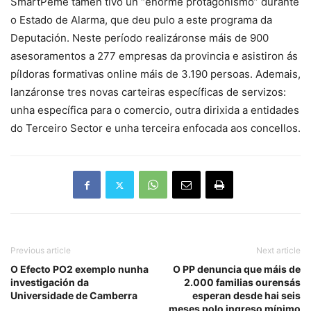
SmartPeme tamén tivo un “enorme protagonismo” durante
o Estado de Alarma, que deu pulo a este programa da
Deputación. Neste período realizáronse máis de 900
asesoramentos a 277 empresas da provincia e asistiron ás
píldoras formativas online máis de 3.190 persoas. Ademais,
lanzáronse tres novas carteiras específicas de servizos:
unha específica para o comercio, outra dirixida a entidades
do Terceiro Sector e unha terceira enfocada aos concellos.
Previous article
Next article
O Efecto PO2 exemplo nunha
O PP denuncia que máis de
investigación da
2.000 familias ourensás
Universidade de Camberra
esperan desde hai seis
meses polo ingreso mínimo