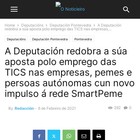
Home
Deputacións
Deputación Pontevedra
A Deputación
redobra a súa aposta polo emprego das TICS nas empresas,...
Deputacións
Deputación Pontevedra
Pontevedra
A Deputación redobra a súa
aposta polo emprego das
TICS nas empresas, pemes e
persoas autónomas cun novo
impulso á rede SmartPeme
292
0
By
Redacción
-
6 de Febreiro de 2021