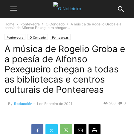
Home
Pontevedra
O Condado
A música de Rogelio Groba e a
poesía de Alfonso Pexegueiro chegan...
Pontevedra
O Condado
Ponteareas
A música de Rogelio Groba e
a poesía de Alfonso
Pexegueiro chegan a todas
as bibliotecas e centros
culturais de Ponteareas
288
0
By
Redacción
-
1 de Febreiro de 2021