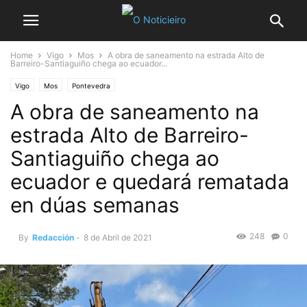
Home
Vigo
Mos
A obra de saneamento na estrada Alto de
Barreiro-Santiaguiño chega ao ecuador...
Vigo
Mos
Pontevedra
A obra de saneamento na
estrada Alto de Barreiro-
Santiaguiño chega ao
ecuador e quedará rematada
en dúas semanas
248
0
By
Redacción
-
8 de Abril de 2021