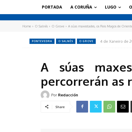
PORTADA
A CORUÑA
LUGO
O
Home
O Salnés
O Grove
A súas maxestades, os Reis Magos de Oriente,
4 de Xaneiro de 2
PONTEVEDRA
O SALNÉS
O GROVE
A súas maxes
percorrerán as 
Por
Redacción
Share