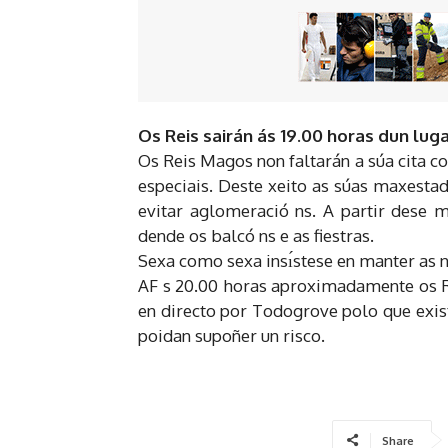
Os Reis sairán ás 19.00 horas dun lug
Os Reis Magos non faltarán a súa cita co
especiais. Deste xeito as súas maxestade
evitar aglomeració ns. A partir dese 
dende os balcó ns e as fiestras.
Sexa como sexa insı́stese en manter as
AF s 20.00 horas aproximadamente os Re
en directo por Todogrove polo que exis
poidan supoñer un risco.
Share