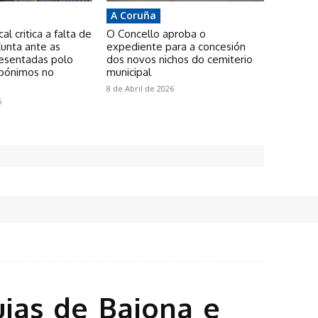
A Coruña
l critica a falta de
O Concello aproba o
unta ante as
expediente para a concesión
resentadas polo
dos novos nichos do cemiterio
pónimos no
municipal
8 de Abril de 2026
6