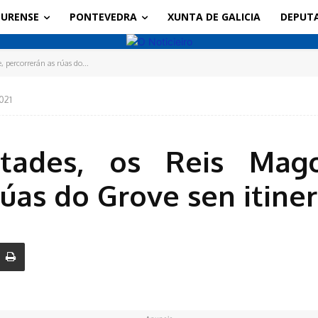
URENSE
PONTEVEDRA
XUNTA DE GALICIA
DEPUT
 percorrerán as rúas do...
021
tades, os Reis Mago
rúas do Grove sen itine