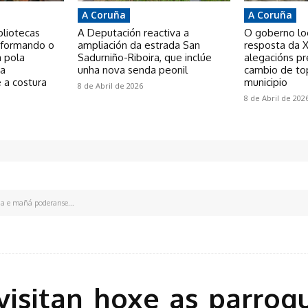
A Coruña
A Coruña
bliotecas
A Deputación reactiva a
O goberno loca
nsformando o
ampliación da estrada San
resposta da X
a pola
Sadurniño-Riboira, que inclúe
alegacións p
 a
unha nova senda peonil
cambio de to
 a costura
municipio
8 de Abril de 2026
8 de Abril de 202