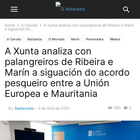
Home
A Coruña
A Xunta analiza con palangreiros de Ribeira e Marín
a siguación do...
A Coruña
Barbanza
O Morrazo
Marín
Pontevedra
Ribeira
A Xunta analiza con
palangreiros de Ribeira e
Marín a siguación do acordo
pesqueiro entre a Unión
Europea e Mauritania
280
0
By
Redacción
-
3 de Abril de 2021