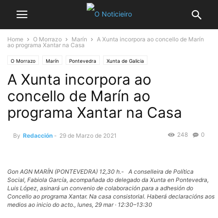
Home
O Morrazo
Marín
A Xunta incorpora ao concello de Marín
ao programa Xantar na Casa
O Morrazo
Marín
Pontevedra
Xunta de Galicia
A Xunta incorpora ao
concello de Marín ao
programa Xantar na Casa
248
0
By
Redacción
-
29 de Marzo de 2021
Gon AGN MARÍN (PONTEVEDRA) 12,30 h.- A conselleira de Política
Social, Fabiola García, acompañada do delegado da Xunta en Pontevedra,
Luis López, asinará un convenio de colaboración para a adhesión do
Concello ao programa Xantar. Na casa consistorial. Haberá declaracións aos
medios ao inicio do acto., lunes, 29 mar · 12:30–13:30